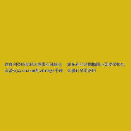
維多利亞時期籽珠虎眼石純銀包
維多利亞時期橢圓小葉皮帶扣包
金螢火蟲 charm配vintage手鍊
金胸針吊咀兩用