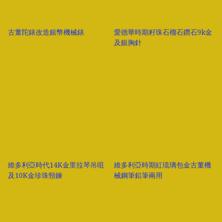
古董陀錶改造銀幣機械錶
愛德華時期籽珠石榴石鑽石9k金
及銀胸針
維多利亞時代14K金里拉琴吊咀
維多利亞時期紅琉璃包金古董機
及10K金珍珠頸鍊
械鋼筆鉛筆兩用