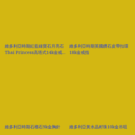
維多利亞時期紅藍綠寶石月亮石
維多利亞時期英國鑽石皮帶扣環
Thai Princess高塔式14k金戒
18k金戒指
指
維多利亞時期石榴石9k金胸針
維多利亞黃水晶籽珠10k金吊咀