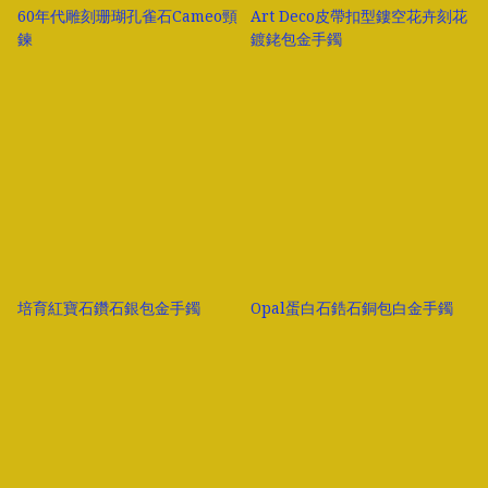
60年代雕刻珊瑚孔雀石Cameo頸
Art Deco皮帶扣型鏤空花卉刻花
鍊
鍍銠包金手鐲
培育紅寶石鑽石銀包金手鐲
Opal蛋白石鋯石銅包白金手鐲