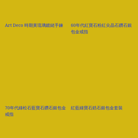
Art Deco 時期黃琉璃鍍銠手鍊
60年代紅寶石粉紅尖晶石鑽石銀
包金戒指
70年代綠松石藍寶石鑽石銀包金
紅藍綠寶石鋯石銀包金套裝
戒指