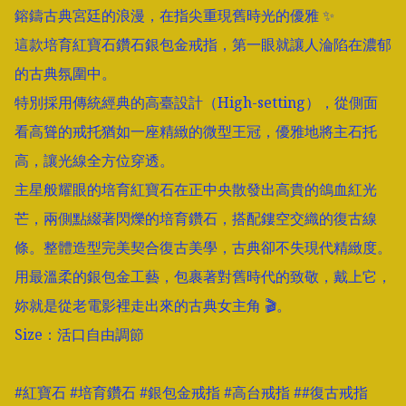
鎔鑄古典宮廷的浪漫，在指尖重現舊時光的優雅 ✨

這款培育紅寶石鑽石銀包金戒指，第一眼就讓人淪陷在濃郁
的古典氛圍中。

特別採用傳統經典的高臺設計（High-setting），從側面
看高聳的戒托猶如一座精緻的微型王冠，優雅地將主石托
高，讓光線全方位穿透。

主星般耀眼的培育紅寶石在正中央散發出高貴的鴿血紅光
芒，兩側點綴著閃爍的培育鑽石，搭配鏤空交織的復古線
條。整體造型完美契合復古美學，古典卻不失現代精緻度。

用最溫柔的銀包金工藝，包裹著對舊時代的致敬，戴上它，
妳就是從老電影裡走出來的古典女主角 🎬。

Size：活口自由調節

#紅寶石 #培育鑽石 #銀包金戒指 #高台戒指 ##復古戒指 