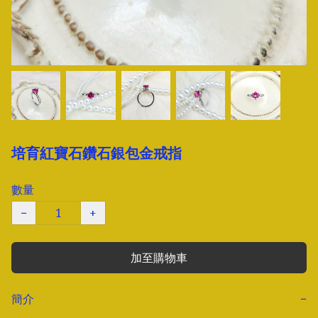
培育紅寶石鑽石銀包金戒指
數量
−
+
加至購物車
簡介
−