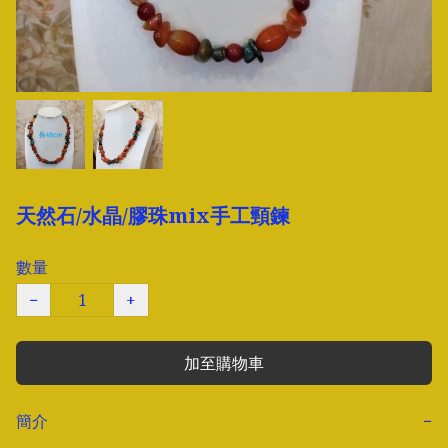
天然石/水晶/膠珠mix手工頸鍊
數量
−
+
加至購物車
簡介
−