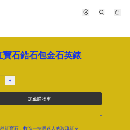
紅寶石鋯石包金石英錶
+
加至購物車
−
然紅寶石，收進一抹最迷人的玫瑰紅🌹
