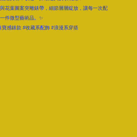
與花葉圖案突雕錶帶，細節層層綻放，讓每一次配
一件微型藝術品。✨  

珠寶感錶款 #收藏系配飾 #浪漫系穿搭  