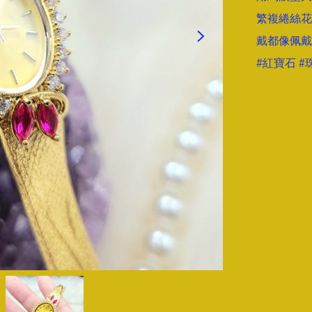
繁複綣絲花
戴都像佩戴
#紅寶石 #