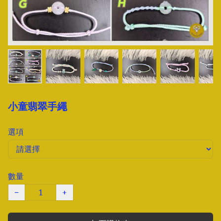
小童翡翠手繩
選項
數量
−
+