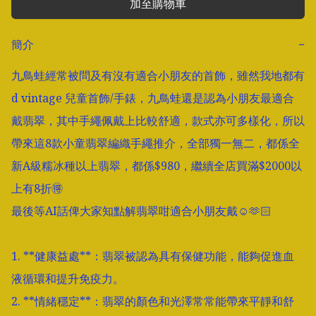
加至購物車
簡介
−
九鳥蛙經常被問及有沒有適合小朋友的首飾，雖然我地都有
d vintage 兒童首飾/手錶，九鳥蛙還是認為小朋友最適合
戴翡翠，其中手繩佩戴上比較舒適，款式亦可多樣化，所以
帶來這8款小童翡翠編織手繩推介，全部獨一無二，都係全
新A級糯冰種以上翡翠，都係$980，繼續全店買滿$2000以
上有8折🉐

最後等AI話俾大家知點解翡翠咁適合小朋友戴☺️🫶🏻

1. **健康益處**：翡翠被認為具有保健功能，能夠促進血
液循環和提升免疫力。

2. **情緒穩定**：翡翠的顏色和光澤常常能帶來平靜和舒