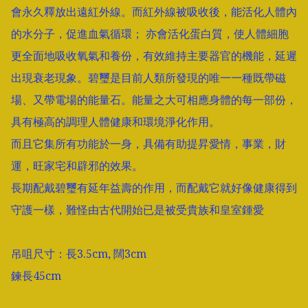
會永久釋放出遠紅外線。而紅外線被吸收後，能活化人體內
的水分子，促進血氣循環； 亦會活化蛋白質，使人體細胞
更全面地吸收氧氣和養份，有效維持主要器官的機能，延遲
出現衰老現象。碧璽是目前人類所發現的唯一一種既帶磁
場、又帶電場的能量石。能量之大可相應身體的每一部份，
具有極高的調理人體健康和環境淨化作用。

而且它集所有功能於一身，具備有助提昇愛情，事業，財
運，旺家宅和辟邪的效果。

長期配戴碧璽有延年益壽的作用，而配戴它就好像健康得到
守護一樣，難怪由古代開始已是被受貴族和皇室鍾愛

吊咀尺寸：長3.5cm, 闊3cm

鍊長45cm