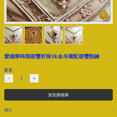
愛德華時期碧璽籽珠9k金吊嘴配碧璽頸鍊
數量
−
+
加至購物車
簡介
−