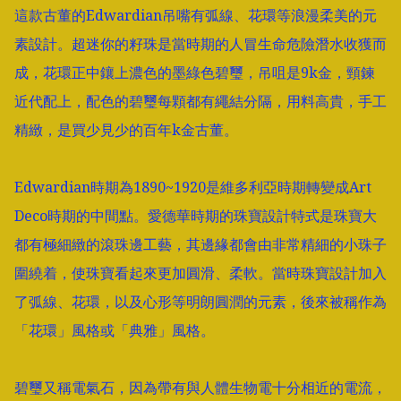
這款古董的Edwardian吊嘴有弧線、花環等浪漫柔美的元
素設計。超迷你的籽珠是當時期的人冒生命危險潛水收獲而
成，花環正中鑲上濃色的墨綠色碧璽，吊咀是9k金，頸鍊
近代配上，配色的碧璽每顆都有繩結分隔，用料高貴，手工
精緻，是買少見少的百年k金古董。

Edwardian時期為1890~1920是維多利亞時期轉變成Art 
Deco時期的中間點。愛德華時期的珠寶設計特式是珠寶大
都有極細緻的滾珠邊工藝，其邊緣都會由非常精細的小珠子
圍繞着，使珠寶看起來更加圓滑、柔軟。當時珠寶設計加入
了弧線、花環，以及心形等明朗圓潤的元素，後來被稱作為
「花環」風格或「典雅」風格。

碧璽又稱電氣石，因為帶有與人體生物電十分相近的電流，