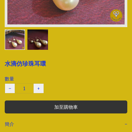
水滴仿珍珠耳環
數量
−
+
加至購物車
簡介
−