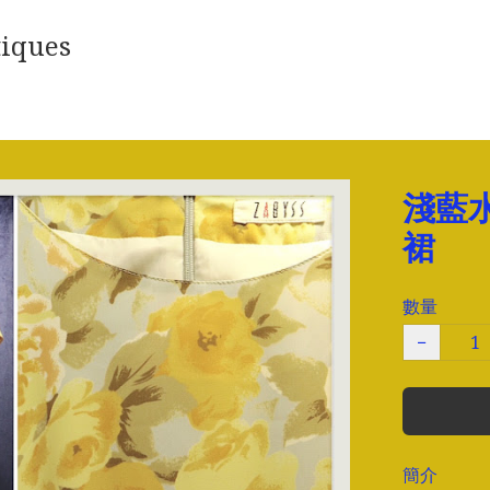
iques
淺藍
裙
數量
−
簡介