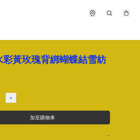
水彩黃玫瑰背綁蝴蝶結雪紡
+
加至購物車
−