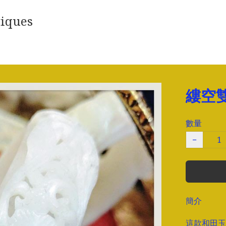
iques
縷空
數量
−
簡介
這款和田玉