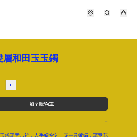
雙層和田玉玉鐲
+
加至購物車
−
玉鐲寓意吉祥，人手縷空刻上花卉及蝙蝠，寓意花