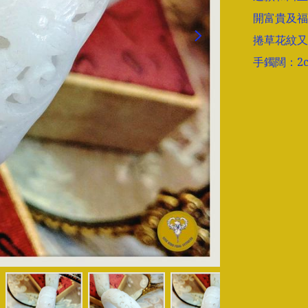
開富貴及福
捲草花紋又
手鐲闊：2c