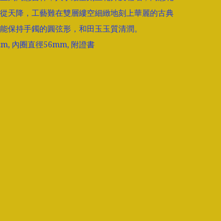
從天降，工藝難在雙層縷空細緻地刻上華麗的古典
能保持手鐲的圓弦形，和田玉玉質清潤。

m, 內圈直徑56mm, 附證書