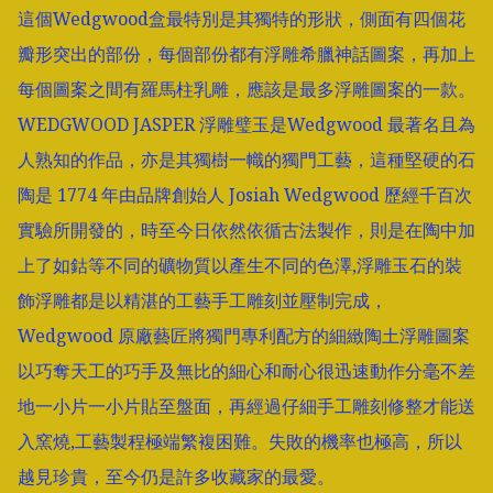
這個Wedgwood盒最特別是其獨特的形狀，側面有四個花
瓣形突出的部份，每個部份都有浮雕希臘神話圖案，再加上
每個圖案之間有羅馬柱乳雕，應該是最多浮雕圖案的一款。

WEDGWOOD JASPER 浮雕璧玉是Wedgwood 最著名且為
人熟知的作品，亦是其獨樹一幟的獨門工藝，這種堅硬的石
陶是 1774 年由品牌創始人 Josiah Wedgwood 歷經千百次
實驗所開發的，時至今日依然依循古法製作，則是在陶中加
上了如鈷等不同的礦物質以產生不同的色澤,浮雕玉石的裝
飾浮雕都是以精湛的工藝手工雕刻並壓制完成，
Wedgwood 原廠藝匠將獨門專利配方的細緻陶土浮雕圖案
以巧奪天工的巧手及無比的細心和耐心很迅速動作分毫不差
地一小片一小片貼至盤面，再經過仔細手工雕刻修整才能送
入窯燒,工藝製程極端繁複困難。失敗的機率也極高，所以
越見珍貴，至今仍是許多收藏家的最愛。
