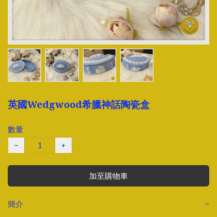
英國Wedgwood希臘神話陶瓷盒
數量
−
+
加至購物車
簡介
−