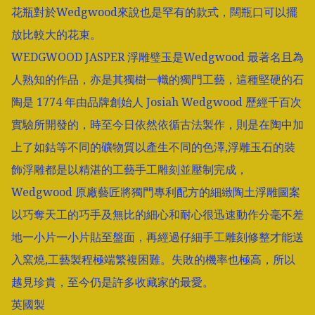
花瓶對於Wedgwood來說也是罕有的款式，闊瓶口可以擺
放比較大的花束。

WEDGWOOD JASPER 浮雕璧玉是Wedgwood 最著名且為
人熟知的作品，亦是其獨樹一幟的獨門工藝，這種堅硬的石
陶是 1774 年由品牌創始人 Josiah Wedgwood 歷經千百次
實驗所開發的，時至今日依然依循古法製作，則是在陶中加
上了如鈷等不同的礦物質以產生不同的色澤,浮雕玉石的裝
飾浮雕都是以精湛的工藝手工雕刻並壓制完成，
Wedgwood 原廠藝匠將獨門專利配方的細緻陶土浮雕圖案
以巧奪天工的巧手及無比的細心和耐心很迅速動作分毫不差
地一小片一小片貼至盤面，再經過仔細手工雕刻修整才能送
入窯燒,工藝製程極端繁複困難。失敗的機率也極高，所以
越見珍貴，至今仍是許多收藏家的最愛。

英國製
