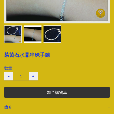
萊茵石水晶串珠手鍊
數量
−
+
加至購物車
簡介
−