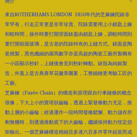
簡介
−
來自ROTHERHAMS LONDON  1850年代的芝麻鍊陀錶非
常罕有，行走正常更是非常珍貴。陀錶需要用上小鎖匙上鍊
和較時間，操作時要打開背面錶蓋由鎖匙上鍊，調較時間則
要打開前面玻璃，是古老的陀錶特有的上鏈方式。錶面是陶
瓷燒製，黑色纖細的羅馬數字亦是高超的陶瓷工藝所製獨有
一小區顯示秒針，上鏈後會見到秒針轉動。錶殼為純銀製
造，外蓋上是古典唐草花徽章圖案，工整細緻更考驗工匠的
工藝。

芝麻鍊（Fusée-Chain）的構造和原理跟自行車鏈條的概念
很像，下大上小的寶塔狀齒輪，透過上緊發條動力充足，推
動上層的小齒輪；經過運作一段時間發條鬆懈、動力儲存所
剩無幾時，則透過推動底下的大齒輪，繼續保持動力恆定扭
矩輸出。一個芝麻鍊構造精細且多達六百多件零件組裝而成