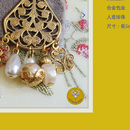
合金包金

人造珍珠

尺寸：長5cm