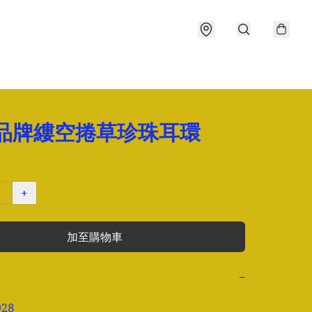
8品牌縷空捲草珍珠耳環
+
加至購物車
−
8
