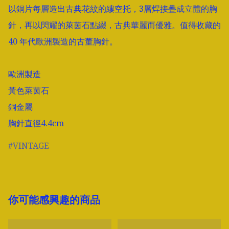
以銅片每層造出古典花紋的縷空托，3層焊接疊成立體的胸
針，再以閃耀的萊茵石點綴，古典華麗而優雅。值得收藏的
40 年代歐洲製造的古董胸針。

歐洲製造

黃色萊茵石

銅金屬

胸針直徑4.4cm
VINTAGE
你可能感興趣的商品