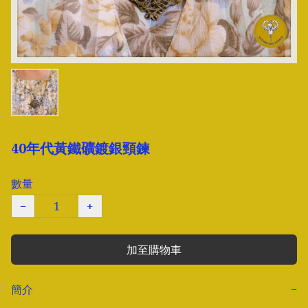
40年代黃鐵礦鍍銀頸鍊
數量
−
+
加至購物車
簡介
−