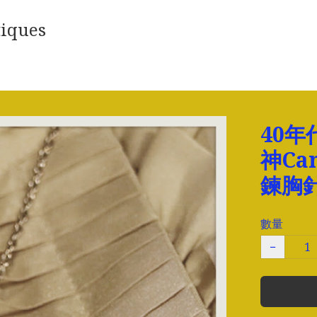
iques
40年代
神C
鍊胸
數量
−