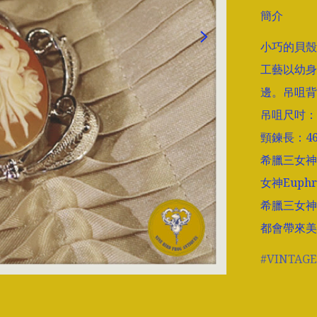
簡介
小巧的貝殼
工藝以幼身
邊。吊咀背
吊咀尺吋：長3
頸鍊長：46
希臘三女神分
女神Euphro
希臘三女神
都會帶來美
VINTAGE