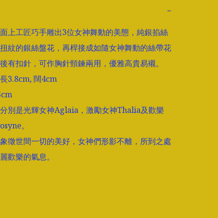
−
面上工匠巧手雕出3位女神舞動的美態，純銀掐絲
扭紋的銀絲盤花，再桿接成如隨女神舞動的絲帶花
後有扣針，可作胸針頸鍊兩用，優雅高貴易襯。

.8cm, 闊4cm

cm

別是光輝女神Aglaia，激勵女神Thalia及歡樂
syne。

象徵世間一切的美好，女神們形影不離，所到之處
麗歡樂的氣息。