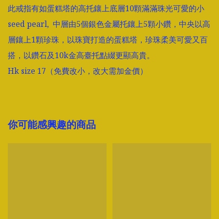
此戒指有如蛋糕塔的高托鑲上底層10顆滿滿珠光可愛的小
seed pearl,  中層由5個銀色金屬托鑲上5顆小鑽，中央以高
層鑲上1顆珍珠，以珠寶打造的蛋糕塔，珍珠柔美可愛又百
搭，以鑽石及10k金高臺托點綴更顯高貴。

Hk size 17（免費改小，改大需加金價）
你可能感興趣的商品