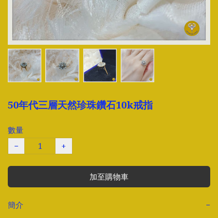
50年代三層天然珍珠鑽石10k戒指
數量
−
+
加至購物車
簡介
−