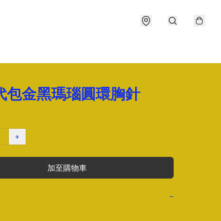
年代包金黑瑪瑙圓環胸針
+
加至購物車
−