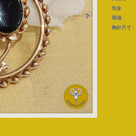
包金

瑪瑙

胸針尺寸：直