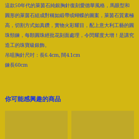
這款50年代的萊茵石純銀胸針復刻愛德華風格，馬眼型和
圓形的萊茵石組成對稱如緞帶或蝴蝶的圖案，萊茵石質素極
高，切割方式如真鑽，實物火彩耀目，配上意大利工藝的圓
珠頸鍊，每顆圓珠經批花刻面處理，令閃耀度大增！是講究
造工的珠寶級銀飾。

吊咀胸針尺吋：長6.4cm, 闊4.1cm

鍊長60cm
你可能感興趣的商品