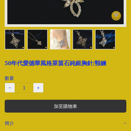
50年代愛德華風格萊茵石純銀胸針/頸鍊
數量
−
+
加至購物車
簡介
−