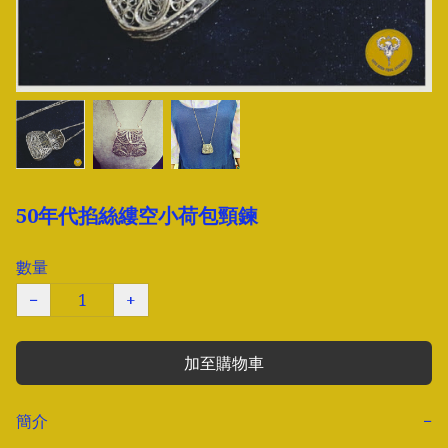
50年代掐絲縷空小荷包頸鍊
數量
−
+
加至購物車
簡介
−