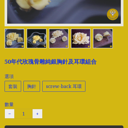
50年代玫瑰骨雕純銀胸針及耳環組合
選項
套裝
胸針
screw-back 耳環
數量
−
+