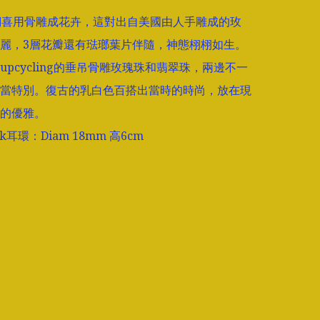
們喜用骨雕成花卉，這對出自美國由人手雕成的玫
麗，3層花瓣還有琺瑯葉片伴隨，神態栩栩如生。
upcycling的垂吊骨雕玫瑰珠和翡翠珠，兩邊不一
當特別。復古的乳白色百搭出當時的時尚，放在現
的優雅。

ack耳環：Diam 18mm 高6cm