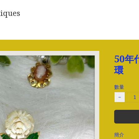
iques
50年
環
數量
−
簡介