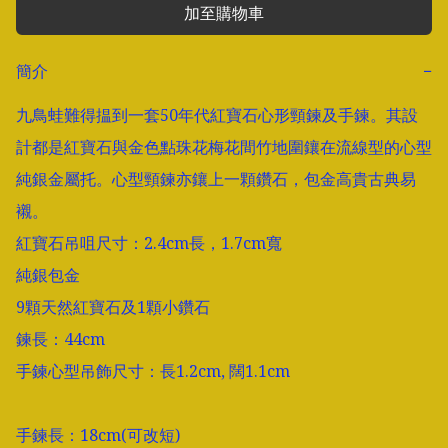
加至購物車
簡介
−
九鳥蛙難得揾到一套50年代紅寶石心形頸鍊及手鍊。其設
計都是紅寶石與金色點珠花梅花間竹地圍鑲在流線型的心型
純銀金屬托。心型頸鍊亦鑲上一顆鑽石，包金高貴古典易
襯。

紅寶石吊咀尺寸：2.4cm長，1.7cm寬

純銀包金

9顆天然紅寶石及1顆小鑽石

鍊長：44cm

手鍊心型吊飾尺寸：長1.2cm, 闊1.1cm
