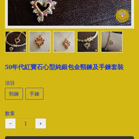
50年代紅寶石心型純銀包金頸鍊及手鍊套裝
項目
頸鍊
手鍊
數量
−
+