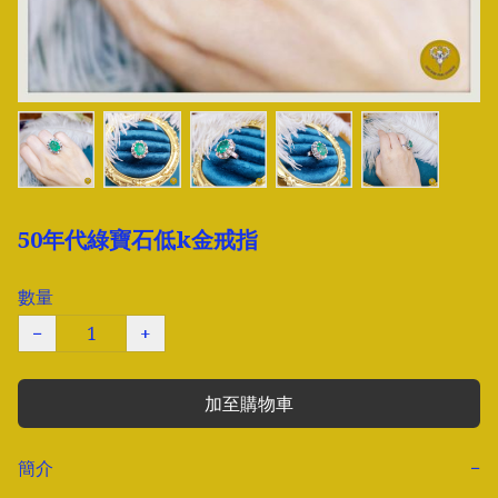
50年代綠寶石低k金戒指
數量
−
+
加至購物車
簡介
−