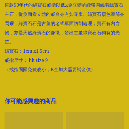
這款50年代的綠寶石戒指以低k金立體的緞帶圍繞着綠寶石
主石，從側面看立體的戒台亦有如花瓣。綠寶石顏色濃郁亦
閃耀，綠寶石石是古董的老式單面切割處理，寶石有內含
物，亦是天然綠寶石的像徵，發出古董綠寶石石獨有的光
芒。

綠寶石：1cm x1.5cm

戒指尺寸： hk size 9

（戒指圈圍免費改小，K金加大需要補金價）
你可能感興趣的商品