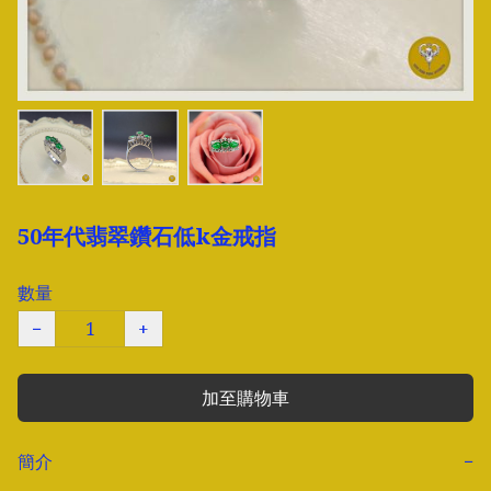
50年代翡翠鑽石低k金戒指
數量
−
+
加至購物車
簡介
−