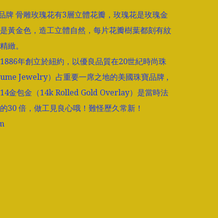
ntz品牌 骨雕玫瑰花有3層立體花瓣，玫瑰花是玫瑰金
是黃金色，造工立體自然，每片花瓣樹葉都刻有紋
精緻。

tz 1886年創立於紐約，以優良品質在20世紀時尚珠
tume Jewelry）占重要一席之地的美國珠寶品牌 , 
金包金（14k Rolled Gold Overlay）是當時法
的30 倍，做工見良心哦！難怪歷久常新！


