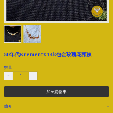
50年代Krementz 14k包金玫瑰花頸鍊
數量
−
+
加至購物車
簡介
−