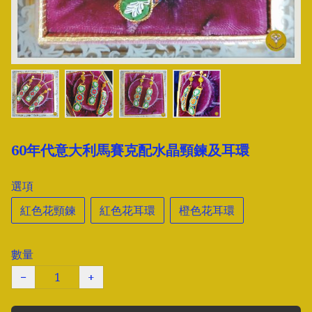
60年代意大利馬賽克配水晶頸鍊及耳環
選項
紅色花頸鍊
紅色花耳環
橙色花耳環
數量
−
+