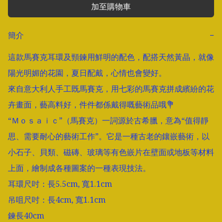
加至購物車
簡介
−
這款馬賽克耳環及頸鍊用鮮明的配色，配搭天然黃晶，就像
陽光明媚的花園，夏日配戴，心情也會變好。

來自意大利人手工既馬賽克，用七彩的馬賽克拼成繽紛的花
卉畫面，藝高料好，件件都係戴得嘅藝術品哦💐

“Ｍｏｓａｉｃ”（馬賽克）一詞源於古希臘，意為“值得靜
思、需要耐心的藝術工作”。它是一種古老的鑲嵌藝術，以
小石子、貝類、磁磚、玻璃等有色嵌片在壁面或地板等材料
上面，繪制成各種圖案的一種表現技法。

耳環尺吋：長5.5cm, 寬1.1cm

吊咀尺吋：長4cm, 寬1.1cm

鍊長40cm