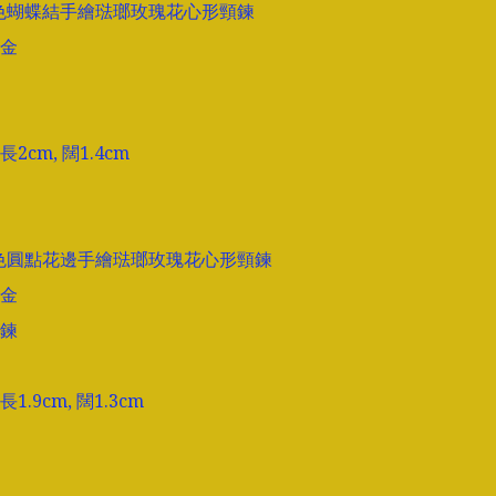
銀色蝴蝶結手繪琺瑯玫瑰花心形頸鍊

金

cm, 闊1.4cm

銅色圓點花邊手繪琺瑯玫瑰花心形頸鍊

金

鍊

.9cm, 闊1.3cm
