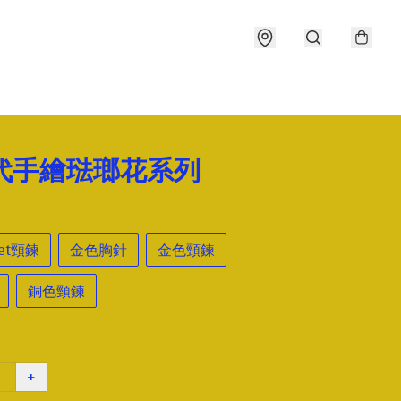
年代手繪琺瑯花系列
et頸鍊
金色胸針
金色頸鍊
銅色頸鍊
+