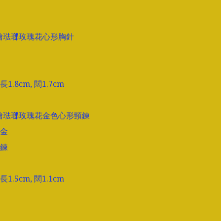
手繪琺瑯玫瑰花心形胸針

.8cm, 闊1.7cm

手繪琺瑯玫瑰花金色心形頸鍊

金

鍊

.5cm, 闊1.1cm
