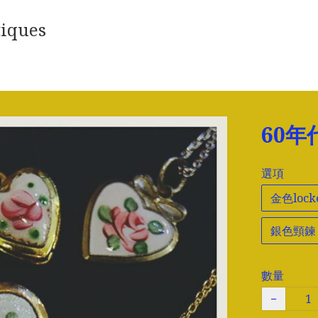
iques
60
選項
金色lock
銀色頸鍊
數量
−