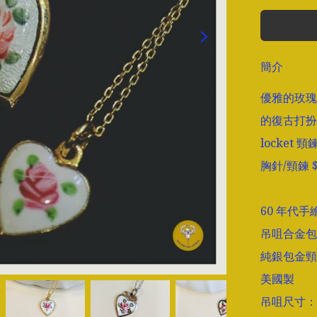
簡介
優雅的玫瑰
的復古打扮
locket 頸
胸針/頸鍊 $
60 年代手
吊咀合金包
純銀包金頸
美國製

吊咀尺寸：長1