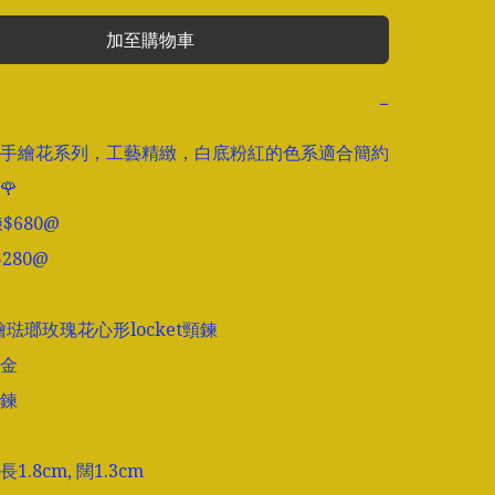
加至購物車
−
手繪花系列，工藝精緻，白底粉紅的色系適合簡約


鍊$680@

280@

繪琺瑯玫瑰花心形locket頸鍊

金

鍊

.8cm, 闊1.3cm
