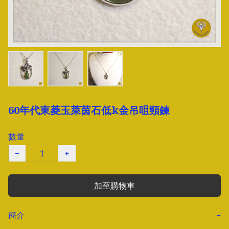
60年代東菱玉萊茵石低k金吊咀頸鍊
數量
−
+
加至購物車
簡介
−