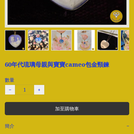
60年代琉璃母親與寶寶cameo包金頸鍊
數量
−
+
加至購物車
簡介
−