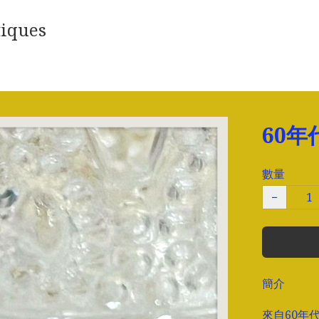
iques
60年
數量
−
簡介
來自60年