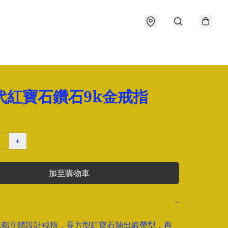
代紅寶石鑽石9k金戒指
+
加至購物車
−
代都立體設計戒指，長方型紅寶石舖出緞帶型，再