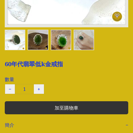
60年代翡翠低k金戒指
數量
−
+
加至購物車
簡介
−