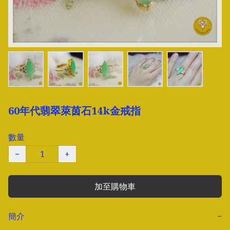
60年代翡翠萊茵石14k金戒指
數量
−
+
加至購物車
簡介
−