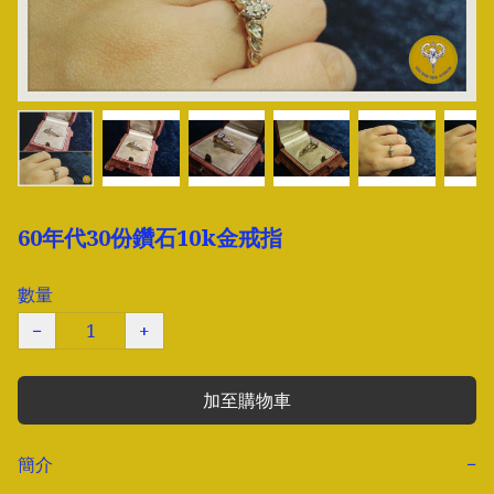
60年代30份鑽石10k金戒指
數量
−
+
加至購物車
簡介
−