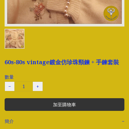
60s-80s vintage鍍金仿珍珠頸鍊 + 手鍊套裝
數量
−
+
加至購物車
簡介
−