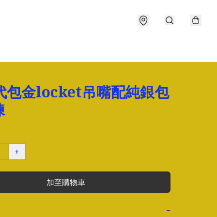
代包金locket吊嘴配純銀包
鍊
+
加至購物車
−