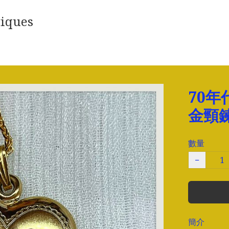
iques
70年
金頸
數量
−
簡介