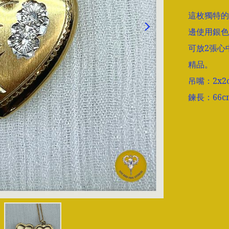
這枚獨特的
邊使用銀色
可放2張心
精品。

吊嘴：2x2c
鍊長：66