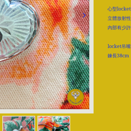
心型loc
立體放射性
內部有少許
locket吊嘴
鍊長38cm