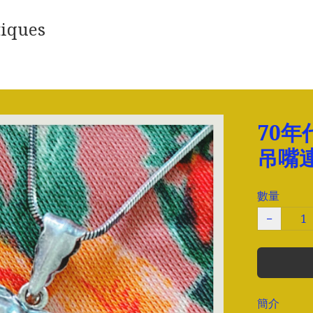
iques
70年
吊嘴
數量
−
簡介