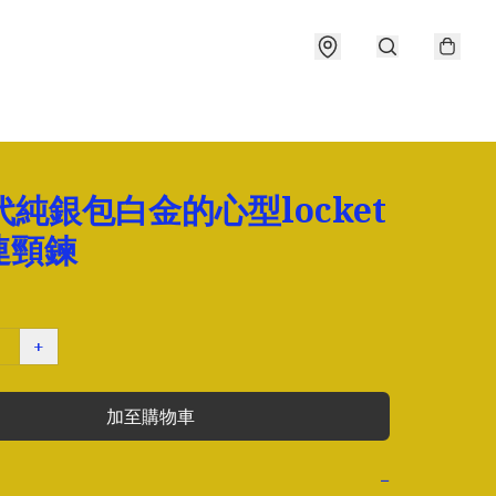
代純銀包白金的心型locket
連頸鍊
+
加至購物車
−