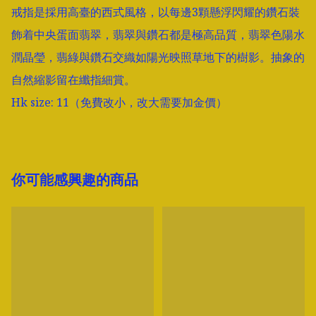
戒指是採用高臺的西式風格，以每邊3顆懸浮閃耀的鑽石裝
飾着中央蛋面翡翠，翡翠與鑽石都是極高品質，翡翠色陽水
潤晶瑩，翡綠與鑽石交織如陽光映照草地下的樹影。抽象的
自然縮影留在纖指細賞。

Hk size: 11（免費改小，改大需要加金價）
你可能感興趣的商品