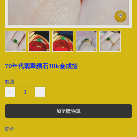
70年代翡翠鑽石18k金戒指
數量
−
+
加至購物車
簡介
−