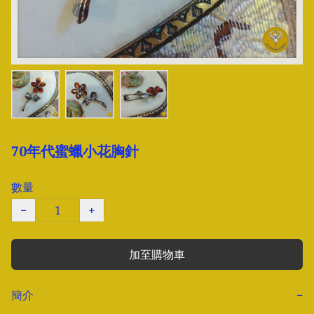
70年代蜜蠟小花胸針
數量
−
+
加至購物車
簡介
−