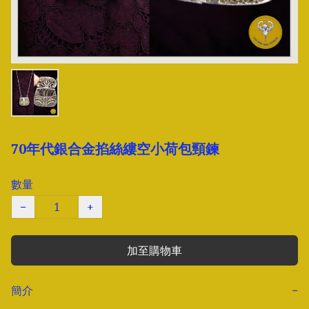
70年代銀合金掐絲縷空小荷包頸鍊
數量
−
+
加至購物車
簡介
−