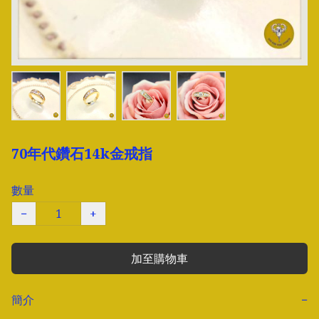
70年代鑽石14k金戒指
數量
−
+
加至購物車
簡介
−