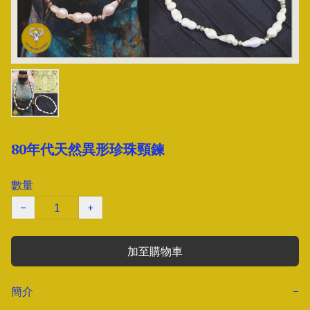
80年代天然異形珍珠頸鍊
數量
−
+
加至購物車
簡介
−