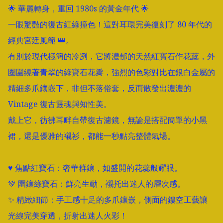
🌟 華麗轉身，重回 1980s 的黃金年代 🌟

一眼驚豔的復古紅綠撞色！這對耳環完美復刻了 80 年代的
經典宮廷風範 👑。

有別於現代極簡的冷冽，它將濃郁的天然紅寶石作花蕊，外
圈圍繞著青翠的綠寶石花瓣，強烈的色彩對比在銀白金屬的
精細多爪鑲嵌下，非但不落俗套，反而散發出濃濃的 
Vintage 復古靈魂與知性美。

戴上它，彷彿耳畔自帶復古濾鏡，無論是搭配簡單的小黑
裙，還是優雅的襯衫，都能一秒點亮整體氣場。

♥️ 焦點紅寶石：奢華群鑲，如盛開的花蕊般耀眼。

💚 圍鑲綠寶石：鮮亮生動，襯托出迷人的層次感。

✨ 精緻細節：手工感十足的多爪鑲嵌，側面的鏤空工藝讓
光線完美穿透，折射出迷人火彩！
