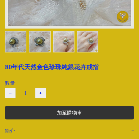
80年代天然金色珍珠純銀花卉戒指
數量
−
+
加至購物車
簡介
−