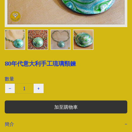
80年代意大利手工琉璃頸鍊
數量
−
+
加至購物車
簡介
−