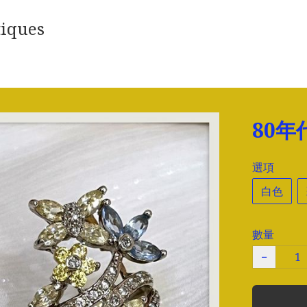
iques
80
選項
白色
數量
−