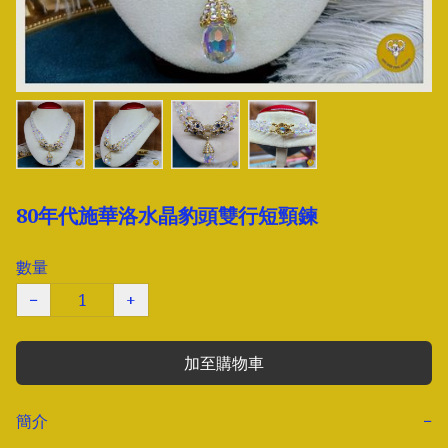
80年代施華洛水晶豹頭雙行短頸鍊
數量
−
+
加至購物車
簡介
−